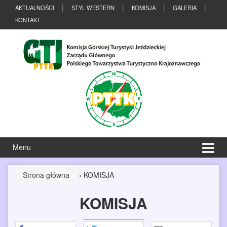
Przeskocz
Przejdź
AKTUALNOŚCI
STYL WESTERN
KOMISJA
GALERIA
do
do
KONTAKT
treści
menu
głównego
Menu
Strona główna
›
KOMISJA
KOMISJA