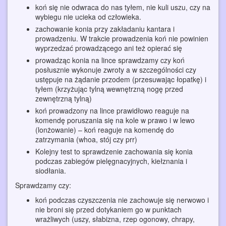
koń się nie odwraca do nas tyłem, nie kuli uszu, czy na
wybiegu nie ucieka od człowieka.
zachowanie konia przy zakładaniu kantara i
prowadzeniu. W trakcie prowadzenia koń nie powinien
wyprzedzać prowadzącego ani też opierać się
prowadząc konia na lince sprawdzamy czy koń
posłusznie wykonuje zwroty a w szczególności czy
ustępuje na żądanie przodem (przesuwając łopatkę) i
tyłem (krzyżując tylną wewnętrzną nogę przed
zewnętrzną tylną)
koń prowadzony na lince prawidłowo reaguje na
komendę poruszania się na kole w prawo i w lewo
(lonżowanie) – koń reaguje na komendę do
zatrzymania (whoa, stój czy prr)
Kolejny test to sprawdzenie zachowania się konia
podczas zabiegów pielęgnacyjnych, kiełznania i
siodłania.
Sprawdzamy czy:
koń podczas czyszczenia nie zachowuje się nerwowo i
nie broni się przed dotykaniem go w punktach
wrażliwych (uszy, słabizna, rzep ogonowy, chrapy,