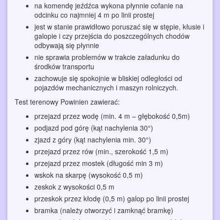
na komendę jeźdźca wykona płynnie cofanie na
odcinku co najmniej 4 m po linii prostej
jest w stanie prawidłowo poruszać się w stępie, kłusie i
galopie i czy przejścia do poszczególnych chodów
odbywają się płynnie
nie sprawia problemów w trakcie załadunku do
środków transportu
zachowuje się spokojnie w bliskiej odległości od
pojazdów mechanicznych i maszyn rolniczych.
Test terenowy Powinien zawierać:
przejazd przez wodę (min. 4 m – głębokość 0,5m)
podjazd pod górę (kąt nachylenia 30°)
zjazd z góry (kąt nachylenia min. 30°)
przejazd przez rów (min., szerokość 1,5 m)
przejazd przez mostek (długość min 3 m)
wskok na skarpę (wysokość 0,5 m)
zeskok z wysokości 0,5 m
przeskok przez kłodę (0,5 m) galop po linii prostej
bramka (należy otworzyć i zamknąć bramkę)