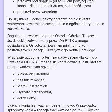
przejazd pod drągiem (drąg 20 cm powyżej kłębu
konia – dla amazonek 30 cm, szerokość 1,8m)
przejazd przez wiatrołom
Do uzyskania Licencji należy dołączyć opinię lekarza
weterynarii zawierającą stwierdzenie o ogólnie dobrym stanie
zdrowia konia.
Regulamin uzyskiwania przez Ośrodki Górskiej Turystyki
Jeździeckiej zatwierdzony przez ZG PTTK wymaga
posiadania w Ośrodku afiliowanym minimum 3 koni
posiadających Licencję Turystycznego Konia Górskiego.
W sprawie uzgodnienia terminu sprawdzianu dla koni dla
uzyskania LICENCJI można się kontaktować z Instruktorami
przeprowadzającymi egzamin:
Aleksander Jarmuła
,
Kazimierz Kocjan
,
Marek P. Krzemień
,
Ryszard Krzeszewski
,
Jerzy Pokój
,
Licencja konia jest ważna – bezterminowo. W przypadku
sprzedaży konia – licencja traci ważność po roku. Gdy koń