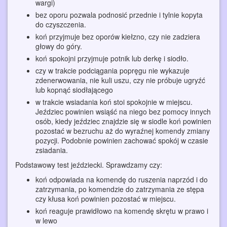
wargi)
bez oporu pozwala podnosić przednie i tylnie kopyta
do czyszczenia.
koń przyjmuje bez oporów kiełzno, czy nie zadziera
głowy do góry.
koń spokojni przyjmuje potnik lub derkę i siodło.
czy w trakcie podciągania popręgu nie wykazuje
zdenerwowania, nie kuli uszu, czy nie próbuje ugryźć
lub kopnąć siodłającego
w trakcie wsiadania koń stoi spokojnie w miejscu.
Jeździec powinien wsiąść na niego bez pomocy innych
osób, kiedy jeździec znajdzie się w siodle koń powinien
pozostać w bezruchu aż do wyraźnej komendy zmiany
pozycji. Podobnie powinien zachować spokój w czasie
zsiadania.
Podstawowy test jeździecki. Sprawdzamy czy:
koń odpowiada na komendę do ruszenia naprzód i do
zatrzymania, po komendzie do zatrzymania ze stępa
czy kłusa koń powinien pozostać w miejscu.
koń reaguje prawidłowo na komendę skrętu w prawo i
w lewo