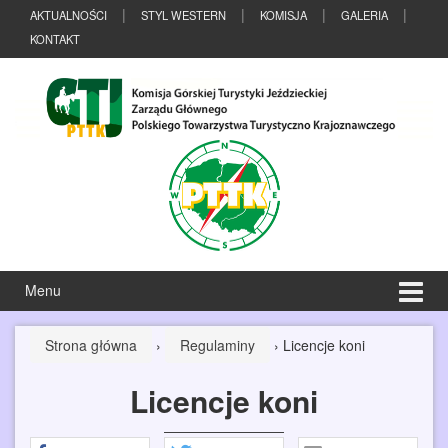
Przeskocz
Przejdź
AKTUALNOŚCI
STYL WESTERN
KOMISJA
GALERIA
do
do
KONTAKT
treści
menu
głównego
Menu
Strona główna
›
Regulaminy
›
Licencje koni
Licencje koni