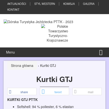
Przeskocz
Przejdź
AKTUALNOŚCI
STYL WESTERN
KOMISJA
GALERIA
do
do
KONTAKT
treści
menu
głównego
Menu
Strona główna
›
Kurtki GTJ
Kurtki GTJ
share
tweet
mail
KURTKI GTJ PTTK
Softshell: 94 % poliester, 6 % elastan