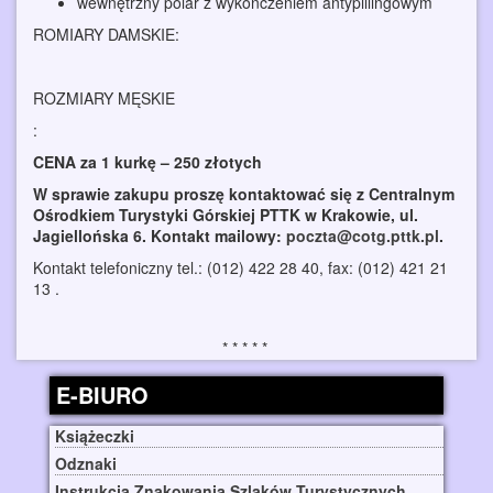
wewnętrzny polar z wykończeniem antypillingowym
ROMIARY DAMSKIE:
ROZMIARY MĘSKIE
:
CENA za 1 kurkę – 250 złotych
W sprawie zakupu proszę kontaktować się z Centralnym
Ośrodkiem Turystyki Górskiej PTTK w Krakowie, ul.
Jagiellońska 6. Kontakt mailowy:
poczta@cotg.pttk.pl
.
Kontakt telefoniczny tel.: (012) 422 28 40, fax: (012) 421 21
13 .
E-BIURO
Książeczki
Odznaki
Instrukcja Znakowania Szlaków Turystycznych