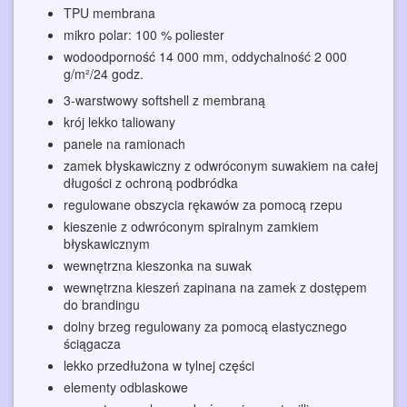
TPU membrana
mikro polar: 100 % poliester
wodoodporność 14 000 mm, oddychalność 2 000
g/m²/24 godz.
3-warstwowy softshell z membraną
krój lekko taliowany
panele na ramionach
zamek błyskawiczny z odwróconym suwakiem na całej
długości z ochroną podbródka
regulowane obszycia rękawów za pomocą rzepu
kieszenie z odwróconym spiralnym zamkiem
błyskawicznym
wewnętrzna kieszonka na suwak
wewnętrzna kieszeń zapinana na zamek z dostępem
do brandingu
dolny brzeg regulowany za pomocą elastycznego
ściągacza
lekko przedłużona w tylnej części
elementy odblaskowe