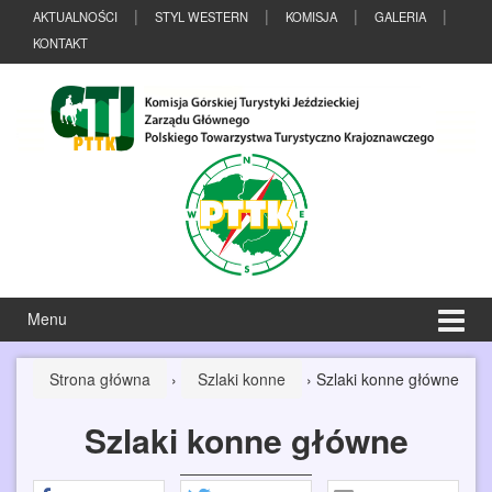
Przeskocz
Przejdź
AKTUALNOŚCI
STYL WESTERN
KOMISJA
GALERIA
do
do
KONTAKT
treści
menu
głównego
Menu
Strona główna
›
Szlaki konne
›
Szlaki konne główne
Szlaki konne główne