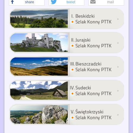
share
tweet
mail