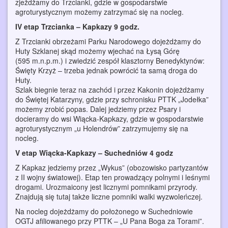
zjeżdżamy do Trzcianki, gdzie w gospodarstwie
agroturystycznym możemy zatrzymać się na nocleg.
IV etap Trzcianka – Kapkazy 9 godz.
Z Trzcianki obrzeżami Parku Narodowego dojeżdżamy do
Huty Szklanej skąd możemy wjechać na Łysą Górę
(595 m.n.p.m.) i zwiedzić zespół klasztorny Benedyktynów:
Święty Krzyż – trzeba jednak powrócić ta samą droga do
Huty.
Szlak biegnie teraz na zachód i przez Kakonin dojeżdżamy
do Świętej Katarzyny, gdzie przy schronisku PTTK „Jodełka”
możemy zrobić popas. Dalej jedziemy przez Psary i
docieramy do wsi Wiącka-Kapkazy, gdzie w gospodarstwie
agroturystycznym „u Holendrów” zatrzymujemy się na
nocleg.
V etap Wiącka-Kapkazy – Suchedniów 4 godz
Z Kapkaz jedziemy przez „Wykus” (obozowisko partyzantów
z II wojny światowej). Etap ten prowadzący polnymi i leśnymi
drogami. Urozmaicony jest licznymi pomnikami przyrody.
Znajdują się tutaj także liczne pomniki walki wyzwoleńczej.
Na nocleg dojeżdżamy do położonego w Suchedniowie
OGTJ afiliowanego przy PTTK – „U Pana Boga za Torami”.