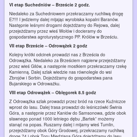
VI etap Suchedniów – Brzeście 2 godz.
Niedaleko za Suchedniowem przekraczamy ruchliwą drogę
E7!!! I jedziemy dalej mijając wyrobiska kopalni Baranów.
Następnie leśnymi drogami dojeżdżamy do Rejowa, dalej
przejeżdżamy przez wieś Wołów i docieramy do
gospodarstwa agroturystycznego PP. Królów w Brześciu.
VII etap Brzeście – Odrowążek 2 godz
Kolejny krótki odcinek prowadzi nas z Brześcia do
Odrowążka. Niedaleko za Brześciem najpierw przejeżdżamy
przez wieś Gilów, a następnie mostkiem przekraczamy rzekę
Kamienną. Dalej szlak wiedzie nas równolegle do wsi
Zbrojów i Sorbin. Dojeżdżamy do gospodarstwa pana
Bujarskiego w Odroważku.
VIII etap Odrowążek – Oblęgorek 8.5 godz
Z Odrowążka szlak prowadzi przez bród na rzece Kuźniczce
wprost do lasu. Dalej trasa prowadzi do leśniczówki Świnia
Góra, a następnie przez Kaniów do Samsonowa, gdzie obok
sławnego ponad 1000 letniego dębu „Bartek” możemy
stanąć na popas. Ruszamy dalej i mijamy wieś Tumlin,
przejeżdżamy obok Góry Grodowej, przekraczamy ruchliwą
drogę 74 i obok Toru Miedziana Góra dojeżdżamy do lasu.