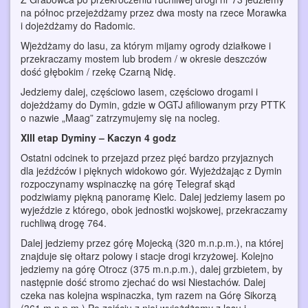
na północ przejeżdżamy przez dwa mosty na rzece Morawka
i dojeżdżamy do Radomic.
Wjeżdżamy do lasu, za którym mijamy ogrody działkowe i
przekraczamy mostem lub brodem / w okresie deszczów
dość głębokim / rzekę Czarną Nidę.
Jedziemy dalej, częściowo lasem, częściowo drogami i
dojeżdżamy do Dymin, gdzie w OGTJ afiliowanym przy PTTK
o nazwie „Maag” zatrzymujemy się na nocleg.
XIII etap Dyminy – Kaczyn 4 godz
Ostatni odcinek to przejazd przez pięć bardzo przyjaznych
dla jeźdźców i pięknych widokowo gór. Wyjeżdżając z Dymin
rozpoczynamy wspinaczkę na górę Telegraf skąd
podziwiamy piękną panoramę Kielc. Dalej jedziemy lasem po
wyjeździe z którego, obok jednostki wojskowej, przekraczamy
ruchliwą drogę 764.
Dalej jedziemy przez górę Mojecką (320 m.n.p.m.), na której
znajduje się ołtarz polowy i stacje drogi krzyżowej. Kolejno
jedziemy na górę Otrocz (375 m.n.p.m.), dalej grzbietem, by
następnie dość stromo zjechać do wsi Niestachów. Dalej
czeka nas kolejna wspinaczka, tym razem na Górę Sikorzą
(361 m.n.p.m.) Po zejściu z niej wyjeżdżamy z lasu i