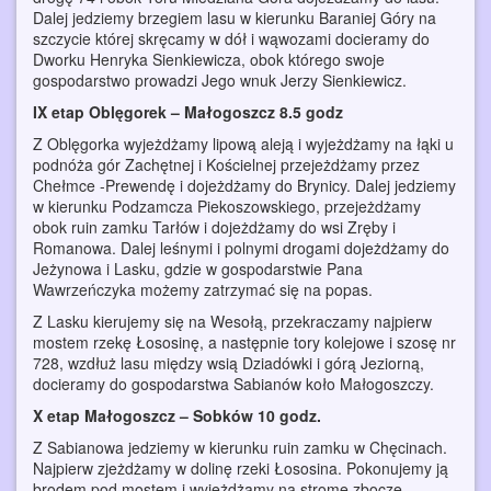
Dalej jedziemy brzegiem lasu w kierunku Baraniej Góry na
szczycie której skręcamy w dół i wąwozami docieramy do
Dworku Henryka Sienkiewicza, obok którego swoje
gospodarstwo prowadzi Jego wnuk Jerzy Sienkiewicz.
IX etap Oblęgorek – Małogoszcz 8.5 godz
Z Oblęgorka wyjeżdżamy lipową aleją i wyjeżdżamy na łąki u
podnóża gór Zachętnej i Kościelnej przejeżdżamy przez
Chełmce -Prewendę i dojeżdżamy do Brynicy. Dalej jedziemy
w kierunku Podzamcza Piekoszowskiego, przejeżdżamy
obok ruin zamku Tarłów i dojeżdżamy do wsi Zręby i
Romanowa. Dalej leśnymi i polnymi drogami dojeżdżamy do
Jeżynowa i Lasku, gdzie w gospodarstwie Pana
Wawrzeńczyka możemy zatrzymać się na popas.
Z Lasku kierujemy się na Wesołą, przekraczamy najpierw
mostem rzekę Łososinę, a następnie tory kolejowe i szosę nr
728, wzdłuż lasu między wsią Dziadówki i górą Jeziorną,
docieramy do gospodarstwa Sabianów koło Małogoszczy.
X etap Małogoszcz – Sobków 10 godz.
Z Sabianowa jedziemy w kierunku ruin zamku w Chęcinach.
Najpierw zjeżdżamy w dolinę rzeki Łososina. Pokonujemy ją
brodem pod mostem i wyjeżdżamy na strome zbocze