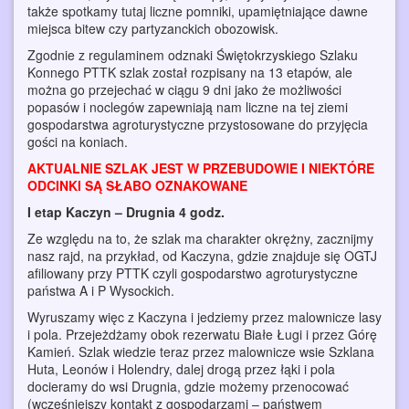
także spotkamy tutaj liczne pomniki, upamiętniające dawne
miejsca bitew czy partyzanckich obozowisk.
Zgodnie z regulaminem odznaki Świętokrzyskiego Szlaku
Konnego PTTK szlak został rozpisany na 13 etapów, ale
można go przejechać w ciągu 9 dni jako że możliwości
popasów i noclegów zapewniają nam liczne na tej ziemi
gospodarstwa agroturystyczne przystosowane do przyjęcia
gości na koniach.
AKTUALNIE SZLAK JEST W PRZEBUDOWIE I NIEKTÓRE
ODCINKI SĄ SŁABO OZNAKOWANE
I etap Kaczyn – Drugnia 4 godz.
Ze względu na to, że szlak ma charakter okrężny, zacznijmy
nasz rajd, na przykład, od Kaczyna, gdzie znajduje się OGTJ
afiliowany przy PTTK czyli gospodarstwo agroturystyczne
państwa A i P Wysockich.
Wyruszamy więc z Kaczyna i jedziemy przez malownicze lasy
i pola. Przejeżdżamy obok rezerwatu Białe Ługi i przez Górę
Kamień. Szlak wiedzie teraz przez malownicze wsie Szklana
Huta, Leonów i Holendry, dalej drogą przez łąki i pola
docieramy do wsi Drugnia, gdzie możemy przenocować
(wcześniejszy kontakt z gospodarzami – państwem