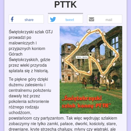
PTTK
share
tweet
mail
Świętokrzyski szlak GTJ
prowadzi po
malowniczych i
przyjaznych koniom
Górach
Świętokrzyskich, gdzie
przez wieki przyroda
splatała się z historią.
Te piękne góry dzięki
dużemu zalesieniu i
centralnemu położeniu
dawały też przez
pokolenia schronienie
różnego rodzaju
uchodźcom,
powstańcom czy partyzantom. Tak więc wędrując szlakiem
zobaczymy nie tylko zamki, pałace, dworki, kościoły, stare,
drewniane, kryte strzechą chałupy, młyny czy wiatraki, ale