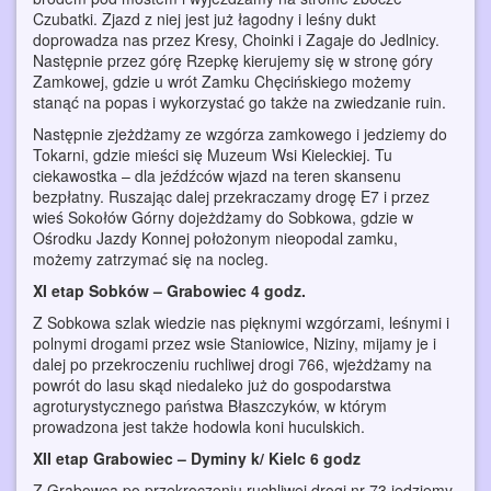
Czubatki. Zjazd z niej jest już łagodny i leśny dukt
doprowadza nas przez Kresy, Choinki i Zagaje do Jedlnicy.
Następnie przez górę Rzepkę kierujemy się w stronę góry
Zamkowej, gdzie u wrót Zamku Chęcińskiego możemy
stanąć na popas i wykorzystać go także na zwiedzanie ruin.
Następnie zjeżdżamy ze wzgórza zamkowego i jedziemy do
Tokarni, gdzie mieści się Muzeum Wsi Kieleckiej. Tu
ciekawostka – dla jeźdźców wjazd na teren skansenu
bezpłatny. Ruszając dalej przekraczamy drogę E7 i przez
wieś Sokołów Górny dojeżdżamy do Sobkowa, gdzie w
Ośrodku Jazdy Konnej położonym nieopodal zamku,
możemy zatrzymać się na nocleg.
XI etap Sobków – Grabowiec 4 godz.
Z Sobkowa szlak wiedzie nas pięknymi wzgórzami, leśnymi i
polnymi drogami przez wsie Staniowice, Niziny, mijamy je i
dalej po przekroczeniu ruchliwej drogi 766, wjeżdżamy na
powrót do lasu skąd niedaleko już do gospodarstwa
agroturystycznego państwa Błaszczyków, w którym
prowadzona jest także hodowla koni huculskich.
XII etap Grabowiec – Dyminy k/ Kielc 6 godz
Z Grabowca po przekroczeniu ruchliwej drogi nr 73 jedziemy