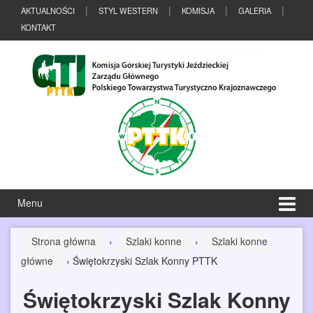
Przeskocz
Przejdź
AKTUALNOŚCI
STYL WESTERN
KOMISJA
GALERIA
do
do
KONTAKT
treści
menu
głównego
Menu
Strona główna
›
Szlaki konne
›
Szlaki konne
główne
›
Świętokrzyski Szlak Konny PTTK
Świętokrzyski Szlak Konny