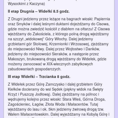
Wysockimi z Kaczyna)
II etap Drugnia – Widełki 8.5 godz.
Z Drugni jedziemy przez leżące na bagnach wioski: Papiernia
oraz Smyków i dalej leśnymi duktami dojeżdżamy do Cisowa,
gdzie można zwiedzić kościół z diabłem na ołtarzu! Z Cisowa
wjeżdżamy do Zakościela, z którego polną drogą wjeżdżamy
na szczyt „widokowej” Góry Włochy. Dalej jedziemy
grzbietami gór Stołowej, Krzemionki i Wrzosowej, zjeżdżamy
do miejscowości Niwy. Dalej przez Wojtostwo i Danków,
jedziemy do miejscowości Sieraków, a następnie przez
Makoszyn, brukowaną drogą wjeżdżamy do Widełek, gdzie
możemy zanocować w XIX-wiecznych zabytkowych
zabudowaniach gospodarczych.
III etap Widełki – Trzcianka 8 godz.
Z Widełek przez Górę Zamczysko i dalej grzbietem Góry
Kiełków docieramy do wsi Sędek (piękny widok na Święty
Krzyż i Puszczę Jodłową). Dalej zjeżdżamy na północ i
wędrujemy kolejno przez wioski: Stara Wieś, Górna Droga,
Zagościeniec, Łagów, Złota Woda i Małacentów. Tutaj
wjeżdżamy do lasu i ok. 5km jedziemy żwirową drogą tzw.
Wałem Małacentowskim. Dalej wyjeżdżamy na Kobylą Górę i