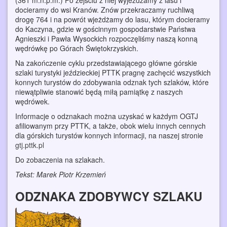
docieramy do wsi Kranów. Znów przekraczamy ruchliwą
drogę 764 i na powrót wjeżdżamy do lasu, którym docieramy
do Kaczyna, gdzie w gościnnym gospodarstwie Państwa
Agnieszki i Pawła Wysockich rozpoczęliśmy naszą konną
wędrówkę po Górach Świętokrzyskich.
Na zakończenie cyklu przedstawiającego główne górskie
szlaki turystyki jeździeckiej PTTK pragnę zachęcić wszystkich
konnych turystów do zdobywania odznak tych szlaków, które
niewątpliwie stanowić będą miłą pamiątkę z naszych
wędrówek.
Informacje o odznakach można uzyskać w każdym OGTJ
afiliowanym przy PTTK, a także, obok wielu innych cennych
dla górskich turystów konnych informacji, na naszej stronie
gtj.pttk.pl
Do zobaczenia na szlakach.
Tekst: Marek Piotr Krzemień
ODZNAKA ZDOBYWCY SZLAKU