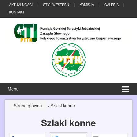
Przeskocz
Przejdź
AKTUALNOŚCI
STYL WESTERN
KOMISJA
GALERIA
do
do
KONTAKT
treści
menu
głównego
Menu
Strona główna
›
Szlaki konne
Szlaki konne