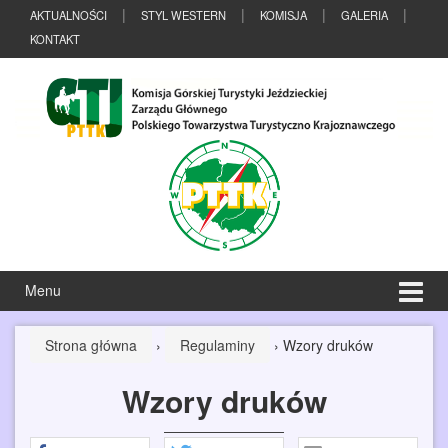
Przeskocz
Przejdź
AKTUALNOŚCI
STYL WESTERN
KOMISJA
GALERIA
do
do
KONTAKT
treści
menu
głównego
Menu
Strona główna
›
Regulaminy
›
Wzory druków
Wzory druków