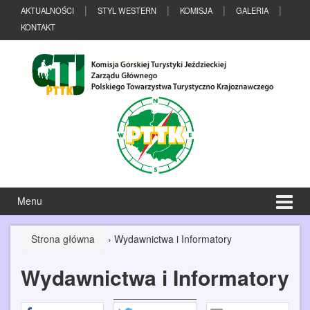
Przeskocz
Przejdź
AKTUALNOŚCI
STYL WESTERN
KOMISJA
GALERIA
do
do
KONTAKT
treści
menu
głównego
Menu
Strona główna
›
Wydawnictwa i Informatory
Wydawnictwa i Informatory