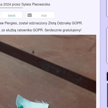
ka 2024
przez
Sylwia Piwowarska
tweet
mail
ław Piergies, został odznaczony Złotą Odznakę GOPR.
i, ze służbą ratownika GOPR. Serdecznie gratulujemy!