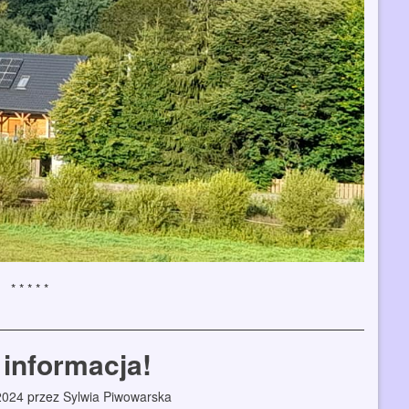
informacja!
2024
przez
Sylwia Piwowarska