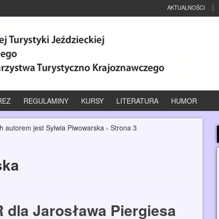
AKTUALNOŚCI
REZ
REGULAMINY
KURSY
LITERATURA
HUMOR
ch autorem jest Sylwia Piwowarska
›
Strona 3
ska
 dla Jarosława Piergiesa