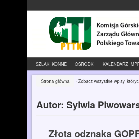
Przeskocz
Przejdź
do
do
treści
menu
głównego
SZLAKI KONNE
OŚRODKI
KALENDARZ IMP
Strona główna
›
Zobacz wszystkie wpisy, który
Autor:
Sylwia Piwowar
Złota odznaka GOPR