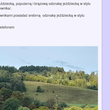
ździecką, popularną i brązową odznakę jeździecką w stylu
ownika/.
wnikami posiadać srebrną odznakę jeździecką w stylu
 telefonem