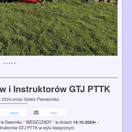
w i Instruktorów GTJ PTTK
a 2024
przez
Sylwia Piwowarska
tweet
mail
a ”w Dwerniku ” BIESZCZADY ” w dniach
14.10.2024r
–
truktorów GTJ PTTK w stylu klasycznym.