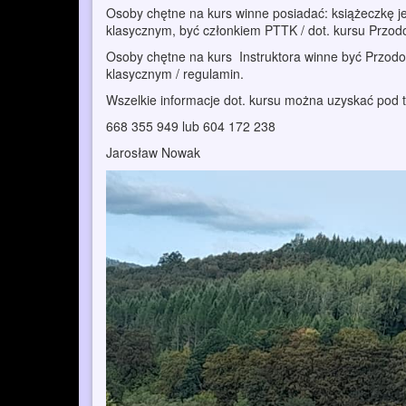
Osoby chętne na kurs winne posiadać: książeczkę je
klasycznym, być członkiem PTTK / dot. kursu Przod
Osoby chętne na kurs Instruktora winne być Przodo
klasycznym / regulamin.
Wszelkie informacje dot. kursu można uzyskać pod
668 355 949 lub 604 172 238
Jarosław Nowak