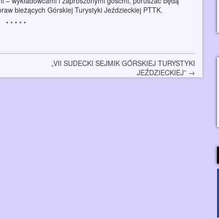
rami – wykładowcami i zaproszonymi gośćmi, poruszać będą
praw bieżących Górskiej Turystyki Jeździeckiej PTTK.
„VII SUDECKI SEJMIK GÓRSKIEJ TURYSTYKI
JEŹDZIECKIEJ”
→