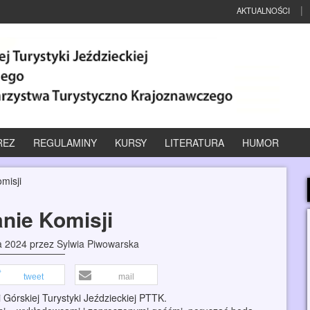
AKTUALNOŚCI
REZ
REGULAMINY
KURSY
LITERATURA
HUMOR
misji
nie Komisji
a 2024
przez
Sylwia Piwowarska
tweet
mail
 Górskiej Turystyki Jeździeckiej PTTK.