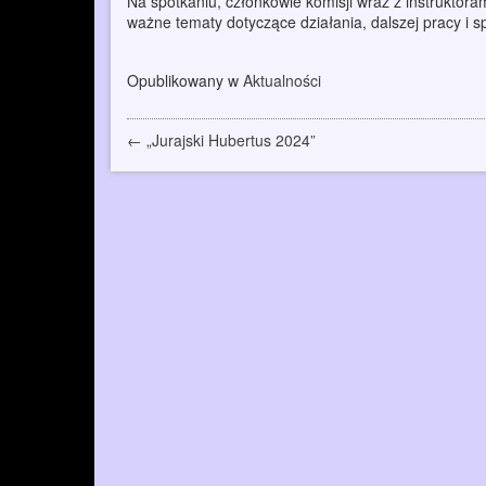
Na spotkaniu, członkowie komisji wraz z instrukto
ważne tematy dotyczące działania, dalszej pracy i s
Opublikowany w
Aktualności
Zobacz
←
„Jurajski Hubertus 2024”
wpisy