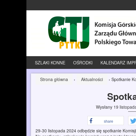
Przeskocz
Przejdź
do
do
treści
menu
głównego
SZLAKI KONNE
OŚRODKI
KALENDARZ IMP
Strona główna
›
Aktualności
›
Spotkanie Ko
Spotka
Wysłany
19 listopad
share
29-30 listopada 2024 odbędzie się spotkanie Komisji