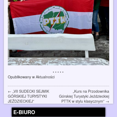
Opublikowany w
Aktualności
Zobacz
←
„VII SUDECKI SEJMIK
„Kurs na Przodownika
GÓRSKIEJ TURYSTYKI
Górskiej Turystyki Jeździeckiej
wpisy
JEŹDZIECKIEJ”
PTTK w stylu klasycznym”
→
E-BIURO