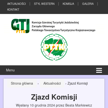
Przeskocz
Przejdź
AKTUALNOŚCI
STYL WESTERN
KOMISJA
GALERIA
do
do
KONTAKT
treści
menu
głównego
Menu
Strona główna
›
Aktualności
›
Zjazd Komisji
Zjazd Komisji
Wysłany
10 grudnia 2024
przez
Beata Markiewicz